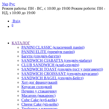
Укр
Рус
Режим работы: ПН - ВС, с 10:00 до 19:00
Режим роботи: ПН -
НД, з 10:00 до 19:00
Вхід
0
КАТАЛОГ
PANINI CLASSIC (класичний паніні)
PANINI ELITE (преміум паніні)
Багети (сендвіч-багети)
SANDWICH CIABATTA (сендвіч-чіабата)
CLUB SANDWICH (клаб-сендвіч)
SANDWICH TOAST (сендвіч-тост у пергаменті)
SANDWICH CROISSANT (сендвіч-круасани)
SANDWICH BAGEL (сендвіч-Бейгл)
Хот-дог французький
Круасан солодкий
Печиво у стаканчику
Macarons (макаронс)
Cube Cake (куб-кейк)
Cheese Cake (чіз-кейк)
Трубочки з начинкою