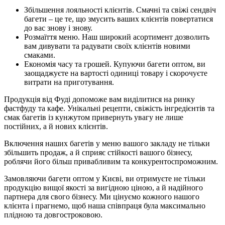
Збільшення лояльності клієнтів. Смачні та свіжі сендвіч
багети – це те, що змусить ваших клієнтів повертатися
до вас знову і знову.
Розмаїття меню. Наш широкий асортимент дозволить
вам дивувати та радувати своїх клієнтів новими
смаками.
Економія часу та грошей. Купуючи багети оптом, ви
заощаджуєте на вартості одиниці товару і скорочуєте
витрати на приготування.
Продукція від Фуді допоможе вам виділитися на ринку
фастфуду та кафе. Унікальні рецепти, свіжість інгредієнтів та
смак багетів із кунжутом привернуть увагу не лише
постійних, а й нових клієнтів.
Включення наших багетів у меню вашого закладу не тільки
збільшить продаж, а й сприяє стійкості вашого бізнесу,
роблячи його більш привабливим та конкурентоспроможним.
Замовляючи багети оптом у Києві, ви отримуєте не тільки
продукцію вищої якості за вигідною ціною, а й надійного
партнера для свого бізнесу. Ми цінуємо кожного нашого
клієнта і прагнемо, щоб наша співпраця була максимально
плідною та довгостроковою.