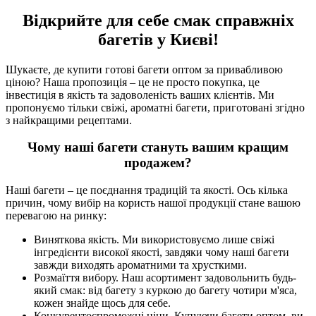
Відкрийте для себе смак справжніх
багетів у Києві!
Шукаєте, де купити готові багети оптом за привабливою
ціною? Наша пропозиція – це не просто покупка, це
інвестиція в якість та задоволеність ваших клієнтів. Ми
пропонуємо тільки свіжі, ароматні багети, приготовані згідно
з найкращими рецептами.
Чому наші багети стануть вашим кращим
продажем?
Наші багети – це поєднання традицій та якості. Ось кілька
причин, чому вибір на користь нашої продукції стане вашою
перевагою на ринку:
Виняткова якість. Ми використовуємо лише свіжі
інгредієнти високої якості, завдяки чому наші багети
завжди виходять ароматними та хрусткими.
Розмаїття вибору. Наш асортимент задовольнить будь-
який смак: від багету з куркою до багету чотири м'яса,
кожен знайде щось для себе.
Конкурентоспроможні ціни. Купуючи багети оптом, ви