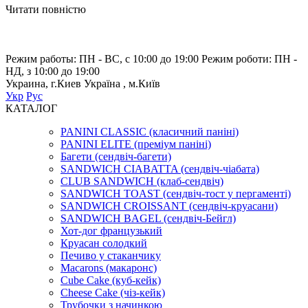
Читати повністю
Режим работы: ПН - ВС, с 10:00 до 19:00
Режим роботи: ПН -
НД, з 10:00 до 19:00
Украина, г.Киев
Україна , м.Київ
Укр
Рус
КАТАЛОГ
PANINI CLASSIC (класичний паніні)
PANINI ELITE (преміум паніні)
Багети (сендвіч-багети)
SANDWICH CIABATTA (сендвіч-чіабата)
CLUB SANDWICH (клаб-сендвіч)
SANDWICH TOAST (сендвіч-тост у пергаменті)
SANDWICH CROISSANT (сендвіч-круасани)
SANDWICH BAGEL (сендвіч-Бейгл)
Хот-дог французький
Круасан солодкий
Печиво у стаканчику
Macarons (макаронс)
Cube Cake (куб-кейк)
Cheese Cake (чіз-кейк)
Трубочки з начинкою