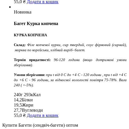
55,0 ₴
Додати в кошик
Новинка
Багет Курка копчена
КУРКА КОПЧЕНА
Склад:
Філе копченої курки, сир твердий, соус фірмовий (сирний),
морква по корейськи, хлібний виріб- багет.
Термін придатності:
96-120 години (якщо дотримані умови
зберігання).
Умови зберігання:
при t від 0 С до +4 С - 120 години , при t від +4 С
до +6 С - 96 години, за відносної вологості повітря 75-78%. Вага
240 ( +-5%).
240г
293кКал
14,2
Білки
19,5
Жири
27,7
Вуглеводи
55,0 ₴
Додати в кошик
Купити Багети (сендвіч-багети) оптом