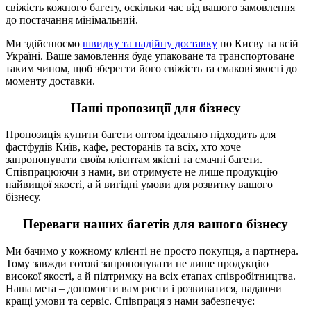
свіжість кожного багету, оскільки час від вашого замовлення
до постачання мінімальний.
Ми здійснюємо
швидку та надійну доставку
по Києву та всій
Україні. Ваше замовлення буде упаковане та транспортоване
таким чином, щоб зберегти його свіжість та смакові якості до
моменту доставки.
Наші пропозиції для бізнесу
Пропозиція купити багети оптом ідеально підходить для
фастфудів Київ, кафе, ресторанів та всіх, хто хоче
запропонувати своїм клієнтам якісні та смачні багети.
Співпрацюючи з нами, ви отримуєте не лише продукцію
найвищої якості, а й вигідні умови для розвитку вашого
бізнесу.
Переваги наших багетів для вашого бізнесу
Ми бачимо у кожному клієнті не просто покупця, а партнера.
Тому завжди готові запропонувати не лише продукцію
високої якості, а й підтримку на всіх етапах співробітництва.
Наша мета – допомогти вам рости і розвиватися, надаючи
кращі умови та сервіс. Співпраця з нами забезпечує: