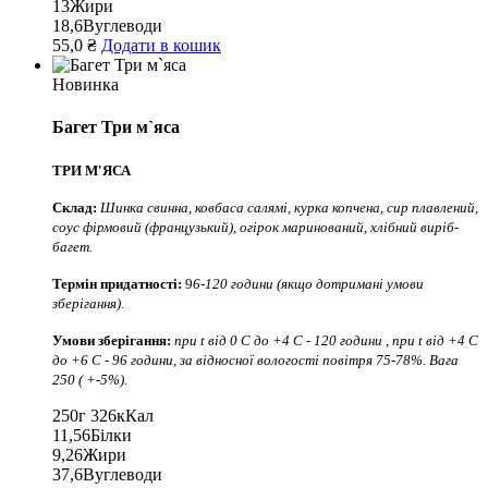
13
Жири
18,6
Вуглеводи
55,0 ₴
Додати в кошик
Новинка
Багет Три м`яса
ТРИ М'ЯСА
Склад:
Шинка свинна, ковбаса салямі, курка копчена, сир плавлений,
соус фірмовий (французький), огірок маринований, хлібний виріб-
багет.
Термін придатності:
9
6-120 години (якщо дотримані умови
зберігання).
Умови зберігання:
при t від 0 С до +4 С - 120 години , при t від +4 С
до +6 С - 96 години, за відносної вологості повітря 75-78%. Вага
250 ( +-5%).
250г
326кКал
11,56
Білки
9,26
Жири
37,6
Вуглеводи