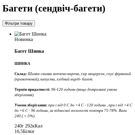
Багети (сендвіч-багети)
Фільтри товару
Новинка
Багет Шинка
ШИНКА
Склад:
Шинка свинна копчено-варена, сир моцарела, соус фірмовий
(прикопчений), капуста, хлібний виріб- багет.
Термін придатності:
96-120 години (якщо дотримані умови
зберігання).
Умови зберігання:
при t від 0 С до +4 С - 120 години , при t від +4 С
до +6 С - 96 години, за відносної вологості повітря 75-78%. Вага
240 ( +-5%).
240г
292кКал
16,5
Білки