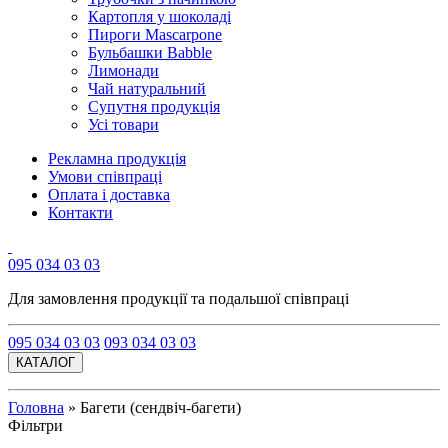
Картопля у шоколаді
Пироги Mascarpone
Бульбашки Babble
Лимонади
Чай натуральний
Супутня продукція
Усі товари
Рекламна продукція
Умови співпраці
Оплата і доставка
Контакти
095 034 03 03
Для замовлення продукції та подальшої співпраці
095 034 03 03
093 034 03 03
КАТАЛОГ
Головна
»
Багети (сендвіч-багети)
Фільтри