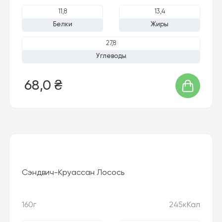
11,8
13,4
Белки
Жиры
27,8
Углеводы
68,0 ₴
Сэндвич-Круассан Лосось
160г
245кКал