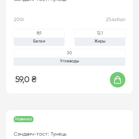
200г
254кКал
8,9
12,1
Белки
Жиры
30
Углеводы
59,0 ₴
Новинка
Сэндвич-тост: Тунець