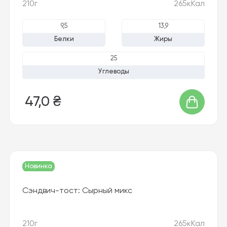
210г
265кКал
9,5
13,9
Белки
Жиры
25
Углеводы
47,0 ₴
Новинка
Сэндвич-тост: Сырный микс
210г
265кКал