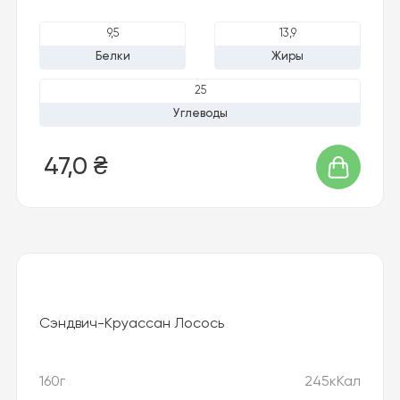
9,5
13,9
Белки
Жиры
25
Углеводы
47,0 ₴
Сэндвич-Круассан Лосось
160г
245кКал