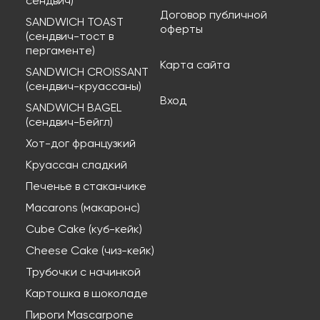
сендвич)
Договор публичной
SANDWICH TOAST
оферты
(сендвич-тост в
пергаменте)
Карта сайта
SANDWICH CROISSANT
(сендвич-круассаны)
Вход
SANDWICH BAGEL
(сендвич-Бейгл)
Хот-дог французкий
Круассан сладкий
Печенье в стаканчике
Macarons (макаронс)
Cube Cake (куб-кейк)
Cheese Cake (чиз-кейк)
Трубочки с начинкой
Картошка в шоколаде
Пироги Mascarpone