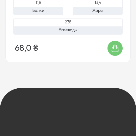
11,8
13,4
Белки
Жиры
27,8
Углеводы
68,0 ₴