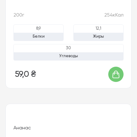
200г
254кКал
8,9
12,1
Белки
Жиры
30
Углеводы
59,0 ₴
Ананас