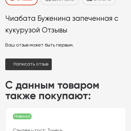
Чиабата Буженина запеченная с
кукурузой Отзывы
Ваш отзыв может быть первым.
Написать отзыв
Условия доставки.
Условия оплаты.
С данным товаром
также покупают:
Новинка
Сэндвич-тост: Тунець