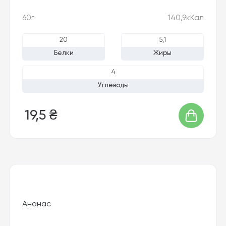
60г
140,9кКал
20
5,1
Белки
Жиры
4
Углеводы
19,5 ₴
Ананас