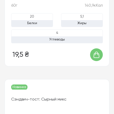
60г
140,9кКал
20
5,1
Белки
Жиры
4
Углеводы
19,5 ₴
Новинка
Сэндвич-тост: Сырный микс