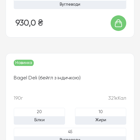
Вуглеводи
930,0 ₴
Новинка
Bagel Deli (бейгл з індичкою)
190г
321кКал
20
10
Білки
Жири
45