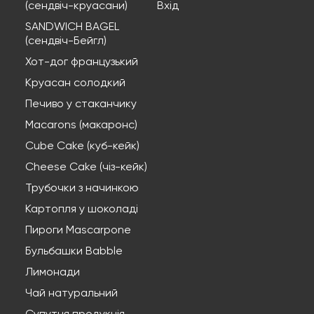
(сендвіч-круасани)
Вхід
SANDWICH BAGEL
(сендвіч-Бейгл)
Хот-дог французький
Круасан солодкий
Печиво у стаканчику
Macarons (макаронс)
Cube Cake (куб-кейк)
Cheese Cake (чіз-кейк)
Трубочки з начинкою
Картопля у шоколаді
Пироги Mascarpone
Бульбашки Babble
Лимонади
Чай натуральний