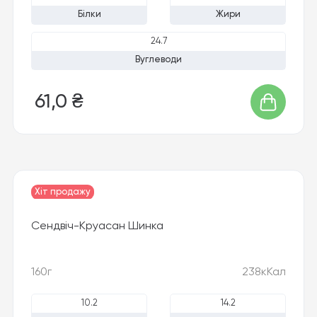
Білки
Жири
24.7
Вуглеводи
61,0 ₴
Хіт продажу
Сендвіч-Круасан Шинка
160г
238кКал
10.2
14.2