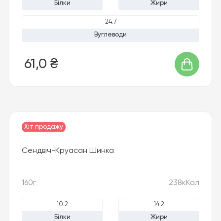
Білки
Жири
24.7
Вуглеводи
61,0 ₴
Хіт продажу
Сендвіч-Круасан Шинка
160г
238кКал
10.2
14.2
Білки
Жири