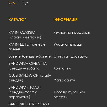
Укр
Рус
КАТАЛОГ
ІНФОРМАЦІЯ
PANINI CLASSIC
Рекламна продукція
(класичний паніні)
PANINI ELITE (преміум
Умови співпраці
паніні)
Багети (сендвіч-багети)
Оплата і доставка
SANDWICH CIABATTA
(сендвіч-чіабата)
Контакти
CLUB SANDWICH (клаб-
сендвіч)
Мапа сайту
SANDWICH TOAST
(сендвіч-тост у
Договір публічної
пергаменті)
оферти
SANDWICH CROISSANT