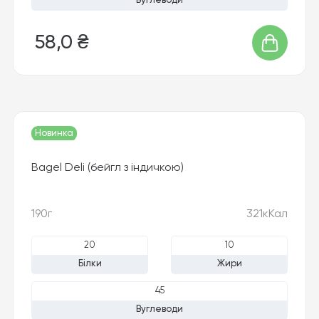
Вуглеводи
58,0 ₴
Новинка
Bagel Deli (бейгл з індичкою)
190г
321кКал
20
10
Білки
Жири
45
Вуглеводи