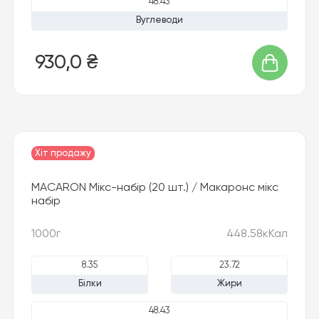
48.43
Вуглеводи
930,0 ₴
Хіт продажу
Новинка
MACARON Мікс-набір (20 шт.) / Макаронс мікс
набір
1000г
448.58кКал
8.35
23.72
Білки
Жири
48.43