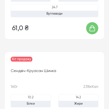
24.7
Вуглеводи
61,0 ₴
Хіт продажу
Сендвіч-Круасан Шинка
160г
238кКал
10.2
14.2
Білки
Жири