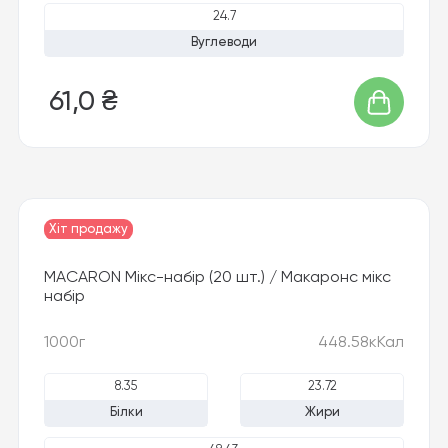
24.7
Вуглеводи
61,0 ₴
Хіт продажу
Новинка
MACARON Мікс-набір (20 шт.) / Макаронс мікс
набір
1000г
448.58кКал
8.35
23.72
Білки
Жири