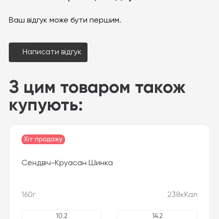
Ваш відгук може бути першим.
Написати відгук
З цим товаром також
купують:
Хіт продажу
Сендвіч-Круасан Шинка
160г
238кКал
10.2
14.2