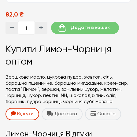
82,0 ₴
Додати в кошик
Купити Лимон-Чорниця
оптом
Вершкове масло, цукрова пудра, жовток, сіль,
борошно пшеничне, борошно мигдадьне, крем-сир,
паста "Лимон", вершки, ванільний цукор, желатин,
чорниця, цукор, пектин NH, шоколад білий, олія,
барвник, пудра чорниці, чорниця сублімована
Відгуки
Доставка
Оплата
Лимон-Чорниця Відгуки