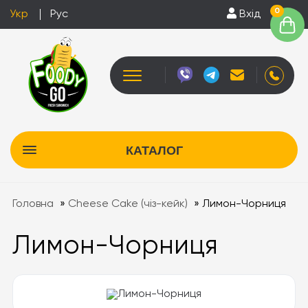
0
Укр
Рус
Вхід
КАТАЛОГ
Головна
»
Cheese Cake (чіз-кейк)
»
Лимон-Чорниця
Лимон-Чорниця