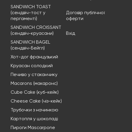
SANDWICH TOAST
(сендвіч-тост у
Договір публічної
пергаменті)
оферти
SANDWICH CROISSANT
(сендвіч-круасани)
Вхід
SANDWICH BAGEL
(сендвіч-Бейгл)
Хот-дог французький
Круасан солодкий
Печиво у стаканчику
Macarons (макаронс)
Cube Cake (куб-кейк)
Cheese Cake (чіз-кейк)
Трубочки з начинкою
Картопля у шоколаді
Пироги Mascarpone