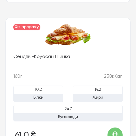
Хіт продажу
Сендвіч-Круасан Шинка
160г
238кКал
10.2
14.2
Білки
Жири
24.7
Вуглеводи
61,0 ₴