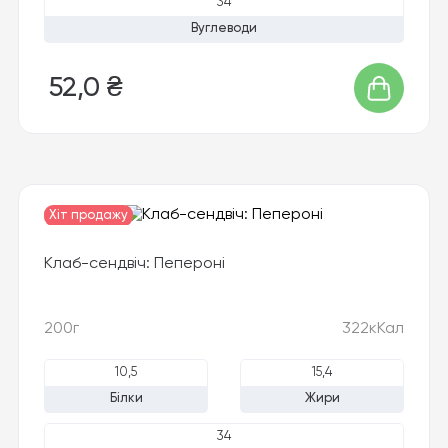
34
Вуглеводи
52,0 ₴
Хіт продажу
Новинка
Клаб-сендвіч: Пепероні
200г
322кКал
10,5
15,4
Білки
Жири
34