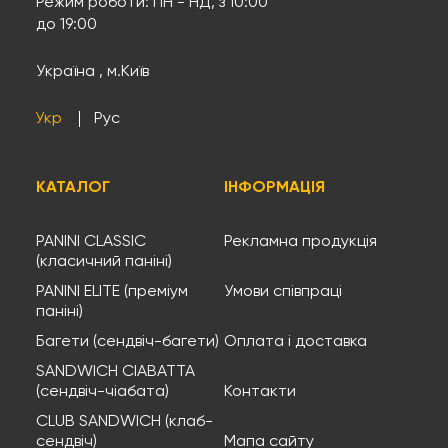
Режим роботи: ПН - НД, з 10:00
до 19:00
Україна , м.Київ
Укр
Рус
КАТАЛОГ
ІНФОРМАЦІЯ
PANINI CLASSIC
Рекламна продукція
(класичний паніні)
PANINI ELITE (преміум
Умови співпраці
паніні)
Багети (сендвіч-багети)
Оплата і доставка
SANDWICH CIABATTA
(сендвіч-чіабата)
Контакти
CLUB SANDWICH (клаб-
сендвіч)
Мапа сайту