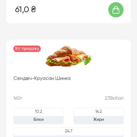
61,0 ₴
Хіт продажу
Сендвіч-Круасан Шинка
160г
238кКал
10.2
14.2
Білки
Жири
24.7