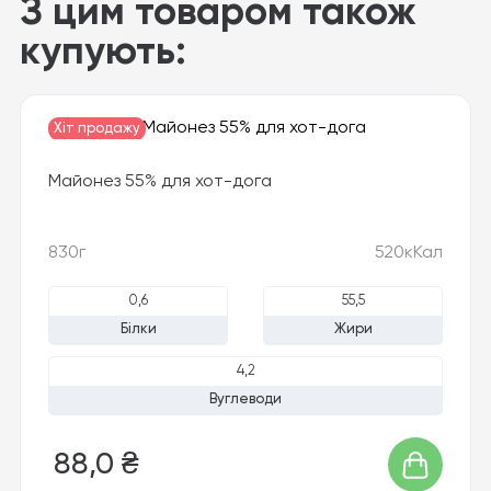
З цим товаром також
купують:
Хіт продажу
Майонез 55% для хот-дога
830г
520кКал
0,6
55,5
Білки
Жири
4,2
Вуглеводи
88,0 ₴