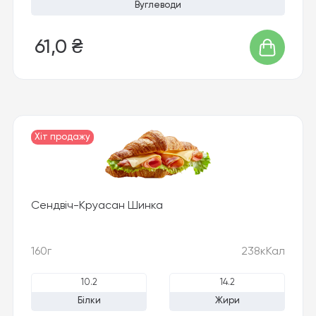
Вуглеводи
61,0 ₴
Хіт продажу
Сендвіч-Круасан Шинка
160г
238кКал
10.2
14.2
Білки
Жири