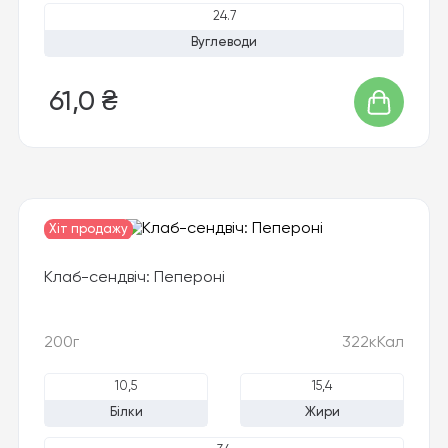
24.7
Вуглеводи
61,0 ₴
Хіт продажу
Новинка
Клаб-сендвіч: Пепероні
200г
322кКал
10,5
15,4
Білки
Жири