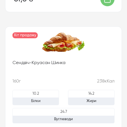
Хіт продажу
Сендвіч-Круасан Шинка
160г
238кКал
10.2
14.2
Білки
Жири
24.7
Вуглеводи