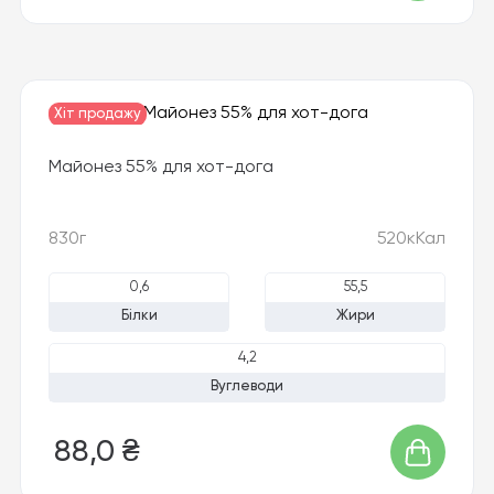
Хіт продажу
Майонез 55% для хот-дога
830г
520кКал
0,6
55,5
Білки
Жири
4,2
Вуглеводи
88,0 ₴