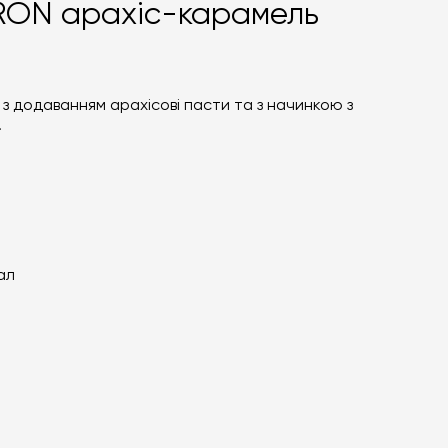
RON арахіс-карамель
з додаванням арахісові пасти та з начинкою з
.
ал