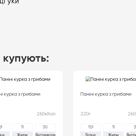
дгуки
 купують:
ні курка з грибами
Паніні курка з грибами
260кКал
220г
260
,9
11
30
11,9
11
лки
Жири
Вуглеводи
Білки
Жири
Вугл