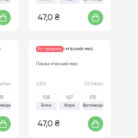
47,0 ₴
Хіт продажу
Паніні м`ясний мікс
кКал
230г
327кКал
7,5
11,55
9,27
37,5
еводи
Білки
Жири
Вуглеводи
47,0 ₴