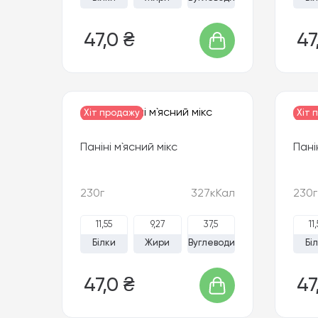
47,0 ₴
47
Хіт продажу
Хіт 
Паніні м`ясний мікс
Пані
230г
327кКал
230г
11,55
9,27
37,5
11
Білки
Жири
Вуглеводи
Бі
47,0 ₴
47