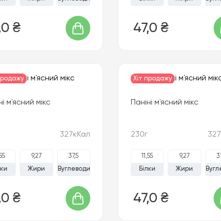
,0 ₴
47,0 ₴
продажу
Хіт продажу
ні м`ясний мікс
Паніні м`ясний мікс
327кКал
230г
327
,55
9,27
37,5
11,55
9,27
3
лки
Жири
Вуглеводи
Білки
Жири
Вугл
,0 ₴
47,0 ₴