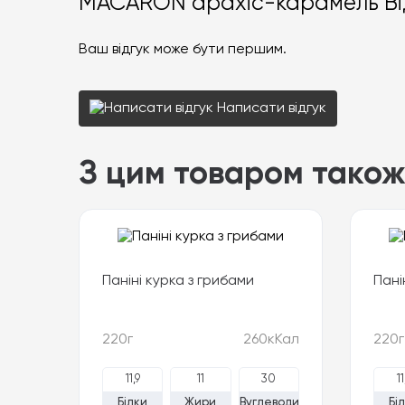
MACARON арахіс-карамель Ві
Ваш відгук може бути першим.
Написати відгук
З цим товаром також
Паніні курка з грибами
Пані
220г
260кКал
220г
11,9
11
30
11
Білки
Жири
Вуглеводи
Бі