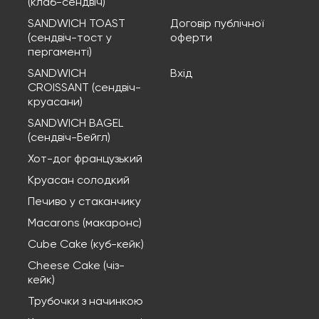
(клаб-сендвіч)
SANDWICH TOAST
Договір публічної
(сендвіч-тост у
оферти
пергаменті)
SANDWICH
Вхід
CROISSANT (сендвіч-
круасани)
SANDWICH BAGEL
(сендвіч-Бейгл)
Хот-дог французький
Круасан солодкий
Печиво у стаканчику
Macarons (макаронс)
Cube Cake (куб-кейк)
Cheese Cake (чіз-
кейк)
Трубочки з начинкою