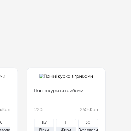
Паніні курка з грибами
кКал
220г
260кКал
30
11,9
11
30
еводи
Білки
Жири
Вуглеводи