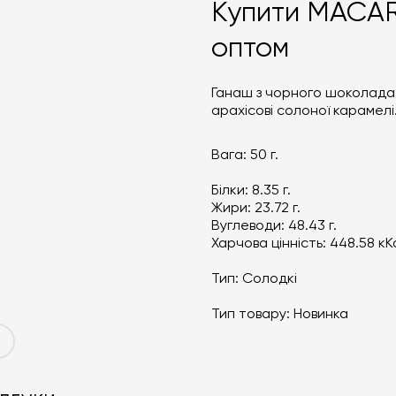
Купити MACA
оптом
Ганаш з чорного шоколада 
арахісові солоної карамелі
Вага:
50 г.
Білки:
8.35 г.
Жири:
23.72 г.
Вуглеводи:
48.43 г.
Харчова цінність:
448.58 кК
Тип:
Солодкі
Тип товару:
Новинка