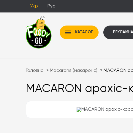
Укр
Рус
КАТАЛОГ
РЕКЛАМНА
Головна
»
Macarons (макаронс)
»
MACARON ар
MACARON арахіс-