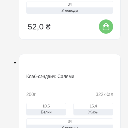
34
Углеводы
52,0 ₴
Клаб-сэндвич: Салями
200г
322кКал
10,5
15,4
Белки
Жиры
34
Углеводы