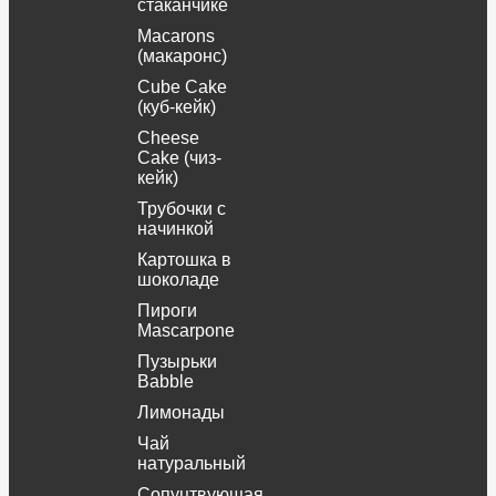
стаканчике
Macarons
(макаронс)
Cube Cake
(куб-кейк)
Cheese
Cake (чиз-
кейк)
Трубочки с
начинкой
Картошка в
шоколаде
Пироги
Mascarpone
Пузырьки
Babble
Лимонады
Чай
натуральный
Сопуцтвующая