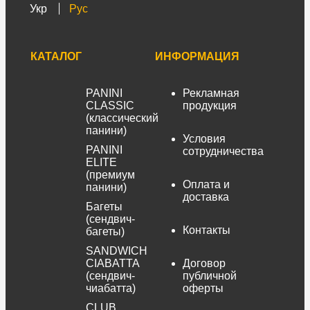
Укр
Рус
КАТАЛОГ
ИНФОРМАЦИЯ
PANINI
Рекламная
CLASSIC
продукция
(классический
панини)
Условия
PANINI
сотрудничества
ELITE
(премиум
Оплата и
панини)
доставка
Багеты
(сендвич-
Контакты
багеты)
SANDWICH
CIABATTA
Договор
(сендвич-
публичной
чиабатта)
оферты
CLUB