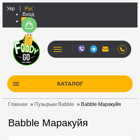
Укр
Рус
Вход
0
КАТАЛОГ
Главная
»
Пузырьки Babble
»
Babble Маракуйя
Babble Маракуйя