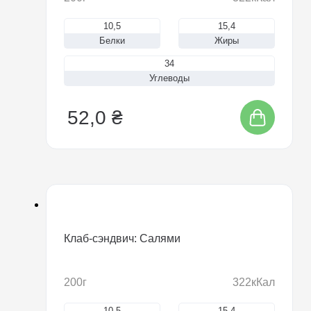
10,5
15,4
Белки
Жиры
34
Углеводы
52,0 ₴
Клаб-сэндвич: Салями
200г
322кКал
10,5
15,4