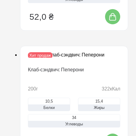
52,0 ₴
Хит продаж
Новинка
Клаб-сэндвич: Пеперони
200г
322кКал
10,5
15,4
Белки
Жиры
34
Углеводы