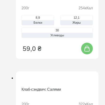
200г
254кКал
8,9
12,1
Белки
Жиры
30
Углеводы
59,0 ₴
Клаб-сэндвич: Салями
200г
322кКал