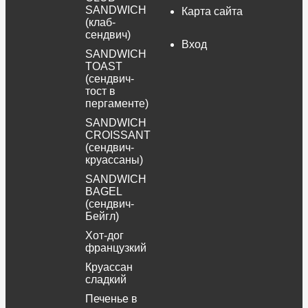
SANDWICH
Карта сайта
(клаб-
сендвич)
Вход
SANDWICH
TOAST
(сендвич-
тост в
пергаменте)
SANDWICH
CROISSANT
(сендвич-
круассаны)
SANDWICH
BAGEL
(сендвич-
Бейгл)
Хот-дог
французкий
Круассан
сладкий
Печенье в