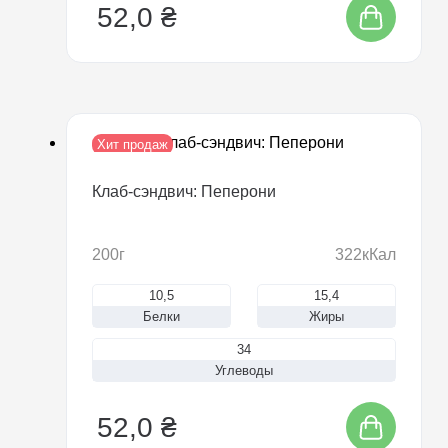
52,0 ₴
Хит продаж
Новинка
Клаб-сэндвич: Пеперони
200г
322кКал
10,5
15,4
Белки
Жиры
34
Углеводы
52,0 ₴