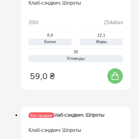
Клаб-сэндвич: Шпроты
200г
254кКал
8,9
12,1
Белки
Жиры
30
Углеводы
59,0 ₴
Хит продаж
Новинка
Клаб-сэндвич: Шпроты