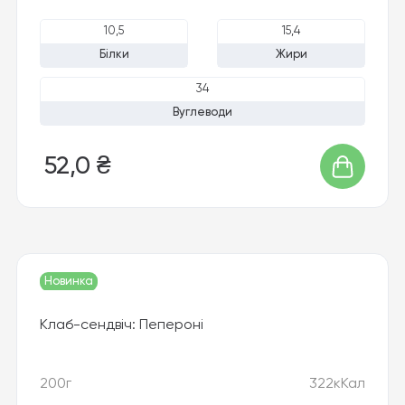
10,5
15,4
Білки
Жири
34
Вуглеводи
52,0 ₴
Новинка
Хіт продажу
Клаб-сендвіч: Пепероні
200г
322кКал