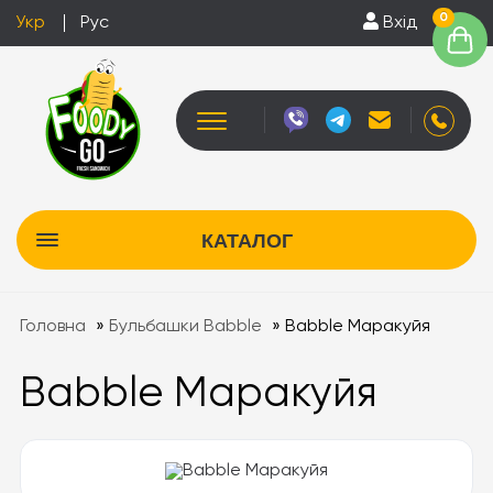
0
Укр
Рус
Вхід
КАТАЛОГ
Головна
»
Бульбашки Babble
»
Babble Маракуйя
Babble Маракуйя