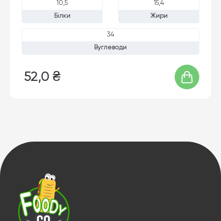
10,5
15,4
Білки
Жири
34
Вуглеводи
52,0 ₴