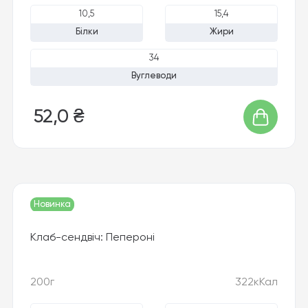
10,5
15,4
Білки
Жири
34
Вуглеводи
52,0 ₴
Новинка
Хіт продажу
Клаб-сендвіч: Пепероні
200г
322кКал