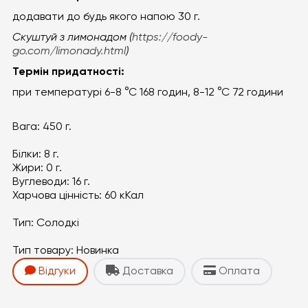
додавати до будь якого напою 30 г.
Скуштуй з лимонадом (
https://foody-
go.com/limonady.html
)
Термін придатності:
при температурі 6-8
°С 168 годин, 8-12 °С 72 години
Вага:
450 г.
Білки:
8 г.
Жири:
0 г.
Вуглеводи:
16 г.
Харчова цінність:
60 кКал
Тип:
Солодкі
Тип товару:
Новинка
Відгуки
Доставка
Оплата