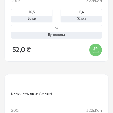
200г
322кКал
10,5
15,4
Білки
Жири
34
Вуглеводи
52,0 ₴
Клаб-сендвіч: Салямі
200г
322кКал