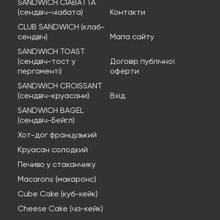
SANDWICH CIABATTA
(сендвіч-чіабата)
Контакти
CLUB SANDWICH (клаб-
сендвіч)
Мапа сайту
SANDWICH TOAST
(сендвіч-тост у
Договір публічної
пергаменті)
оферти
SANDWICH CROISSANT
(сендвіч-круасани)
Вхід
SANDWICH BAGEL
(сендвіч-Бейгл)
Хот-дог французький
Круасан солодкий
Печиво у стаканчику
Macarons (макаронс)
Cube Cake (куб-кейк)
Cheese Cake (чіз-кейк)