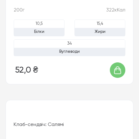
200г
322кКал
10,5
15,4
Білки
Жири
34
Вуглеводи
52,0 ₴
Клаб-сендвіч: Салямі