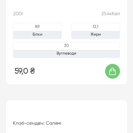
200г
254кКал
8,9
12,1
Білки
Жири
30
Вуглеводи
59,0 ₴
Клаб-сендвіч: Салямі