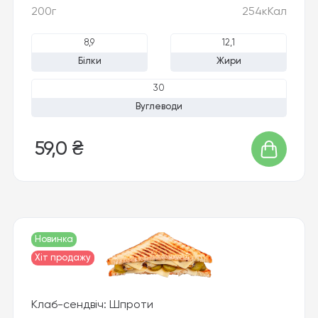
200г
254кКал
8,9
12,1
Білки
Жири
30
Вуглеводи
59,0 ₴
Новинка
Хіт продажу
Клаб-сендвіч: Шпроти