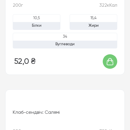
200г
322кКал
10,5
15,4
Білки
Жири
34
Вуглеводи
52,0 ₴
Клаб-сендвіч: Салямі